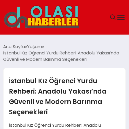
ANASAYFA
Ana Sayfa
Yaşam
İstanbul Kız Öğrenci Yurdu Rehberi: Anadolu Yakası’nda
SPOR
Güvenli ve Modern Barınma Seçenekleri
DÜNYA
İstanbul Kız Öğrenci Yurdu
SAĞLIK
Rehberi: Anadolu Yakası’nda
Güvenli ve Modern Barınma
TEKNOLOJI
Seçenekleri
YAŞAM
İstanbul Kız Öğrenci Yurdu Rehberi: Anadolu