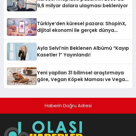
9,6 milyar dolara ulaşması bekleniyor
Türkiye’den küresel pazara: ShopinX,
dijital ekonomi ile gerçek dünya
alışverişini bir araya getirmeyi
hedefliyor
Ayla Selvi’nin Beklenen Albümü “Kayıp
Kasetler 1” Yayınlandı!
Yeni yapilan 31 bilimsel araştırmaya
göre, Vegan Köpek Maması ve Vegan
Kedi Mamasının İyi Sindirildiğini
Ortaya Koydu
Haberin Doğru Adresi