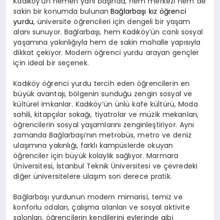
Kadıköy’ün hemen yanı başında, hem merkezi hem de
sakin bir konumda bulunan
Bağlarbaşı kız öğrenci
yurdu
, üniversite öğrencileri için dengeli bir yaşam
alanı sunuyor. Bağlarbaşı, hem Kadıköy’ün canlı sosyal
yaşamına yakınlığıyla hem de sakin mahalle yapısıyla
dikkat çekiyor. Modern öğrenci yurdu arayan gençler
için ideal bir seçenek.
Kadıköy öğrenci yurdu tercih eden öğrencilerin en
büyük avantajı, bölgenin sunduğu zengin sosyal ve
kültürel imkanlar. Kadıköy’ün ünlü kafe kültürü, Moda
sahili, kitapçılar sokağı, tiyatrolar ve müzik mekanları,
öğrencilerin sosyal yaşamlarını zenginleştiriyor. Aynı
zamanda Bağlarbaşı’nın metrobüs, metro ve deniz
ulaşımına yakınlığı, farklı kampüslerde okuyan
öğrenciler için büyük kolaylık sağlıyor. Marmara
Üniversitesi, İstanbul Teknik Üniversitesi ve çevredeki
diğer üniversitelere ulaşım son derece pratik.
Bağlarbaşı yurdunun modern mimarisi, temiz ve
konforlu odaları, çalışma alanları ve sosyal aktivite
salonları, öğrencilerin kendilerini evlerinde gibi