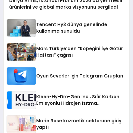
Derya Arms, İstanbul Prohunt 2026’da yeni nesil
ürünlerini ve global marka vizyonunu sergiledi
Tencent Hy3 dünya genelinde
kullanıma sunuldu
Mars Türkiye’den “Köpeğini İşe Götür
Haftası” çağrısı
Oyun Severler İçin Telegram Grupları
Kleen-Hy-Dro-Gen Inc., Sıfır Karbon
Emisyonlu Hidrojen Isıtma
Teknolojisinde ISO ve TSSA
Düzenleyici Onaylarını Aldı
Marie Rose kozmetik sektörüne giriş
yaptı