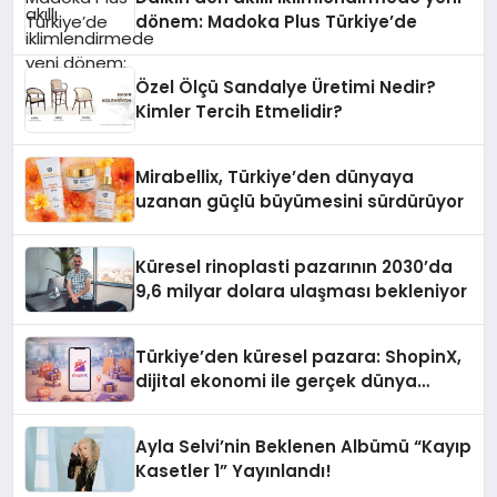
dönem: Madoka Plus Türkiye’de
Özel Ölçü Sandalye Üretimi Nedir?
Kimler Tercih Etmelidir?
Mirabellix, Türkiye’den dünyaya
uzanan güçlü büyümesini sürdürüyor
Küresel rinoplasti pazarının 2030’da
9,6 milyar dolara ulaşması bekleniyor
Türkiye’den küresel pazara: ShopinX,
dijital ekonomi ile gerçek dünya
alışverişini bir araya getirmeyi
hedefliyor
Ayla Selvi’nin Beklenen Albümü “Kayıp
Kasetler 1” Yayınlandı!