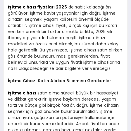
İşitme cihazı fiyatları 2025
de sabit kalacağı ön
görülüyor. İşitme kaybı yaşayanlar için doğru işitme
cihazını seçmek, yaşam kalitesini önemli ölçüde
artırabilir. İşitme cihazı fiyatı, birçok kişi için bu kararı
verirken önemli bir faktör olmakla birlikte, 2025 yılı
itibarıyla piyasada bulunan çeşitli işitme cihazı
modelleri ve özelliklerini bilmek, bu süreci daha kolay
hale getirebilir. Bu yazımızda, işitme cihazı satın alırken
göz önünde bulundurulması gerekenlerden, fiyat
belirleyici unsurlara ve uygun fiyatlı işitme cihazlarına
nasıl ulaşabileceğinize dair bilgilere yer vereceğiz.
İşitme Cihazı Satın Alırken Bilinmesi Gerekenler
İşitme cihazı
satın alma süreci, büyük bir hassasiyet
ve dikkat gerektirir. İşitme kaybının derecesi, yaşam
tarzı ve bütçe gibi birçok faktör, doğru işitme cihazını
seçmek için göz önünde bulundurulmalıdır. İşitme
cihazı fiyatı, çoğu zaman potansiyel kullanıcılar için
önemli bir karar verme kriteridir. Ancak fiyattan önce
dikkate alınması gereken bazı temel noktalar vardır: