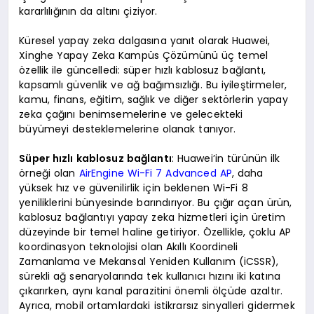
kararlılığının da altını çiziyor.
Küresel yapay zeka dalgasına yanıt olarak Huawei,
Xinghe Yapay Zeka Kampüs Çözümünü üç temel
özellik ile güncelledi: süper hızlı kablosuz bağlantı,
kapsamlı güvenlik ve ağ bağımsızlığı. Bu iyileştirmeler,
kamu, finans, eğitim, sağlık ve diğer sektörlerin yapay
zeka çağını benimsemelerine ve gelecekteki
büyümeyi desteklemelerine olanak tanıyor.
Süper hızlı kablosuz bağlantı
: Huawei’in türünün ilk
örneği olan
AirEngine Wi-Fi 7 Advanced AP
, daha
yüksek hız ve güvenilirlik için beklenen Wi-Fi 8
yeniliklerini bünyesinde barındırıyor. Bu çığır açan ürün,
kablosuz bağlantıyı yapay zeka hizmetleri için üretim
düzeyinde bir temel haline getiriyor. Özellikle, çoklu AP
koordinasyon teknolojisi olan Akıllı Koordineli
Zamanlama ve Mekansal Yeniden Kullanım (iCSSR),
sürekli ağ senaryolarında tek kullanıcı hızını iki katına
çıkarırken, aynı kanal parazitini önemli ölçüde azaltır.
Ayrıca, mobil ortamlardaki istikrarsız sinyalleri gidermek