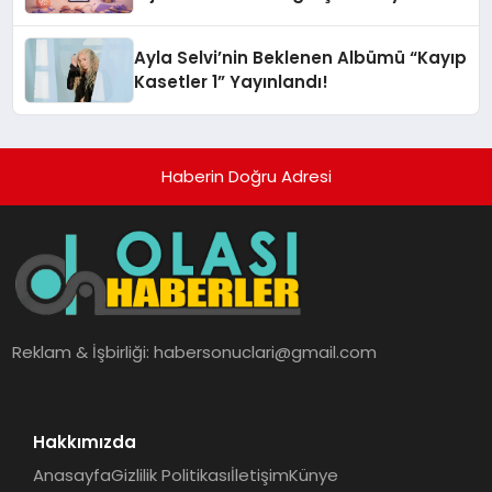
alışverişini bir araya getirmeyi
hedefliyor
Ayla Selvi’nin Beklenen Albümü “Kayıp
Kasetler 1” Yayınlandı!
Haberin Doğru Adresi
Reklam & İşbirliği:
habersonuclari@gmail.com
Hakkımızda
Anasayfa
Gizlilik Politikası
İletişim
Künye