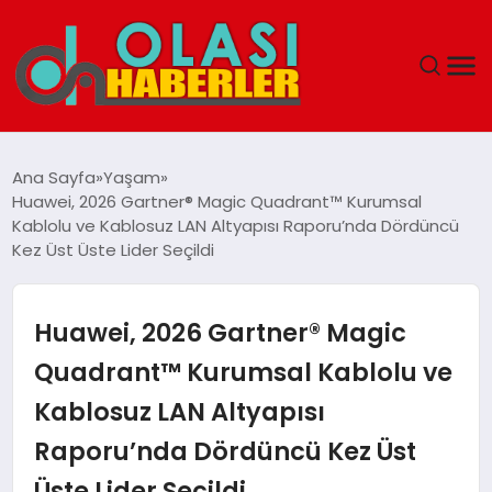
ANASAYFA
Ana Sayfa
Yaşam
Huawei, 2026 Gartner® Magic Quadrant™ Kurumsal
SPOR
Kablolu ve Kablosuz LAN Altyapısı Raporu’nda Dördüncü
Kez Üst Üste Lider Seçildi
DÜNYA
Huawei, 2026 Gartner® Magic
SAĞLIK
Quadrant™ Kurumsal Kablolu ve
TEKNOLOJI
Kablosuz LAN Altyapısı
YAŞAM
Raporu’nda Dördüncü Kez Üst
Üste Lider Seçildi