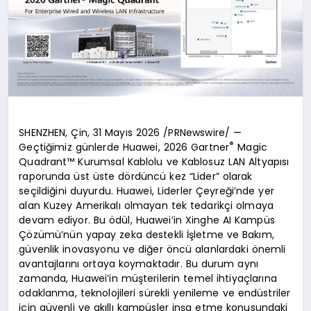
SHENZHEN, Çin, 31 Mayıs 2026 /PRNewswire/ —
®
Geçtiğimiz günlerde Huawei, 2026 Gartner
Magic
Quadrant™ Kurumsal Kablolu ve Kablosuz LAN Altyapısı
raporunda üst üste dördüncü kez “Lider” olarak
seçildiğini duyurdu. Huawei, Liderler Çeyreği’nde yer
alan Kuzey Amerikalı olmayan tek tedarikçi olmaya
devam ediyor. Bu ödül, Huawei’in Xinghe AI Kampüs
Çözümü’nün yapay zeka destekli İşletme ve Bakım,
güvenlik inovasyonu ve diğer öncü alanlardaki önemli
avantajlarını ortaya koymaktadır. Bu durum aynı
zamanda, Huawei’in müşterilerin temel ihtiyaçlarına
odaklanma, teknolojileri sürekli yenileme ve endüstriler
için güvenli ve akıllı kampüsler inşa etme konusundaki