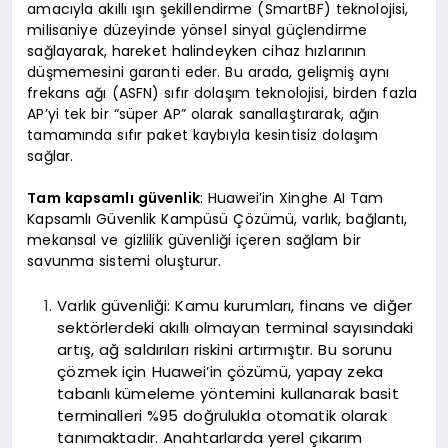
amacıyla akıllı ışın şekillendirme (SmartBF) teknolojisi,
milisaniye düzeyinde yönsel sinyal güçlendirme
sağlayarak, hareket halindeyken cihaz hızlarının
düşmemesini garanti eder. Bu arada, gelişmiş aynı
frekans ağı (ASFN) sıfır dolaşım teknolojisi, birden fazla
AP’yi tek bir “süper AP” olarak sanallaştırarak, ağın
tamamında sıfır paket kaybıyla kesintisiz dolaşım
sağlar.
Tam kapsamlı güvenlik
: Huawei’in Xinghe AI Tam
Kapsamlı Güvenlik Kampüsü Çözümü, varlık, bağlantı,
mekansal ve gizlilik güvenliği içeren sağlam bir
savunma sistemi oluşturur.
Varlık güvenliği: Kamu kurumları, finans ve diğer
sektörlerdeki akıllı olmayan terminal sayısındaki
artış, ağ saldırıları riskini artırmıştır. Bu sorunu
çözmek için Huawei’in çözümü, yapay zeka
tabanlı kümeleme yöntemini kullanarak basit
terminalleri %95 doğrulukla otomatik olarak
tanımaktadır. Anahtarlarda yerel çıkarım