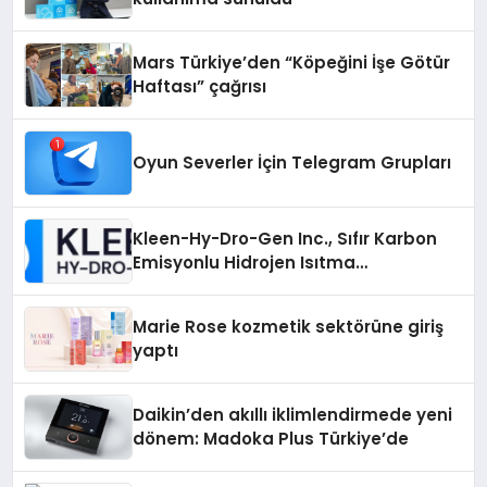
Mars Türkiye’den “Köpeğini İşe Götür
Haftası” çağrısı
Oyun Severler İçin Telegram Grupları
Kleen-Hy-Dro-Gen Inc., Sıfır Karbon
Emisyonlu Hidrojen Isıtma
Teknolojisinde ISO ve TSSA
Düzenleyici Onaylarını Aldı
Marie Rose kozmetik sektörüne giriş
yaptı
Daikin’den akıllı iklimlendirmede yeni
dönem: Madoka Plus Türkiye’de