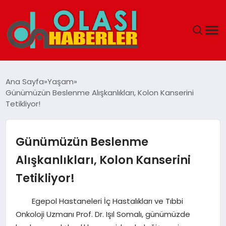
ANASAYFA
Ana Sayfa
Yaşam
Günümüzün Beslenme Alışkanlıkları, Kolon Kanserini
SPOR
Tetikliyor!
DÜNYA
Günümüzün Beslenme
SAĞLIK
Alışkanlıkları, Kolon Kanserini
Tetikliyor!
TEKNOLOJI
Egepol Hastaneleri İç Hastalıkları ve Tıbbi
YAŞAM
Onkoloji Uzmanı Prof. Dr. Işıl Somalı, günümüzde