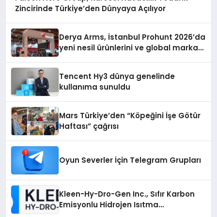
Zincirinde Türkiye’den Dünyaya Açılıyor
Derya Arms, İstanbul Prohunt 2026’da
yeni nesil ürünlerini ve global marka
vizyonunu sergiledi
Tencent Hy3 dünya genelinde
kullanıma sunuldu
Mars Türkiye’den “Köpeğini İşe Götür
Haftası” çağrısı
Oyun Severler İçin Telegram Grupları
Kleen-Hy-Dro-Gen Inc., Sıfır Karbon
Emisyonlu Hidrojen Isıtma
Teknolojisinde ISO ve TSSA