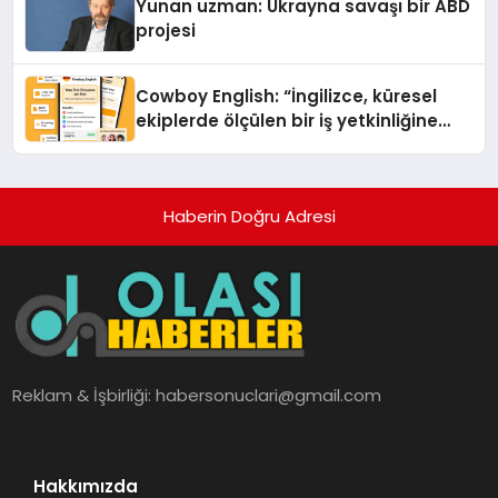
Yunan uzman: Ukrayna savaşı bir ABD
projesi
Cowboy English: “İngilizce, küresel
ekiplerde ölçülen bir iş yetkinliğine
dönüşüyor”
Haberin Doğru Adresi
Reklam & İşbirliği:
habersonuclari@gmail.com
Hakkımızda