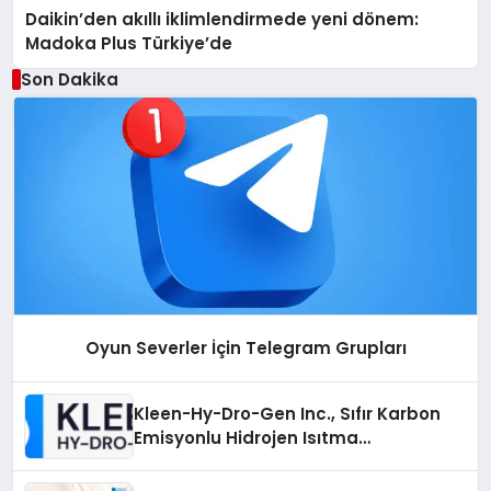
Daikin’den akıllı iklimlendirmede yeni dönem:
Madoka Plus Türkiye’de
Son Dakika
Oyun Severler İçin Telegram Grupları
Kleen-Hy-Dro-Gen Inc., Sıfır Karbon
Emisyonlu Hidrojen Isıtma
Teknolojisinde ISO ve TSSA
Düzenleyici Onaylarını Aldı