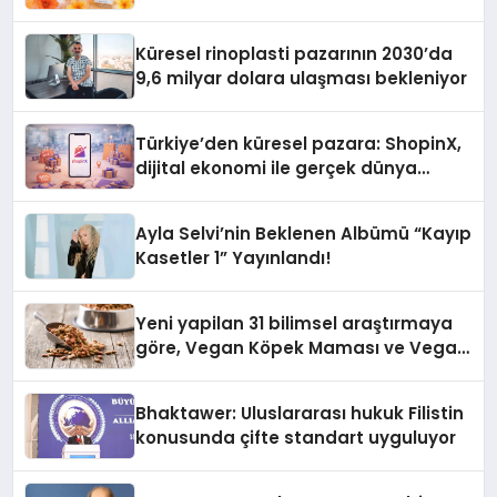
Küresel rinoplasti pazarının 2030’da
9,6 milyar dolara ulaşması bekleniyor
Türkiye’den küresel pazara: ShopinX,
dijital ekonomi ile gerçek dünya
alışverişini bir araya getirmeyi
hedefliyor
Ayla Selvi’nin Beklenen Albümü “Kayıp
Kasetler 1” Yayınlandı!
Yeni yapilan 31 bilimsel araştırmaya
göre, Vegan Köpek Maması ve Vegan
Kedi Mamasının İyi Sindirildiğini
Ortaya Koydu
Bhaktawer: Uluslararası hukuk Filistin
konusunda çifte standart uyguluyor