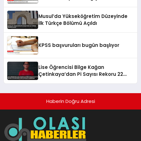
Musul’da Yükseköğretim Düzeyinde
İlk Türkçe Bölümü Açıldı
KPSS başvuruları bugün başlıyor
Lise Öğrencisi Bilge Kağan
Çetinkaya’dan Pi Sayısı Rekoru 22
Dakikada 5 Bin Basamak Ezberledi
Haberin Doğru Adresi