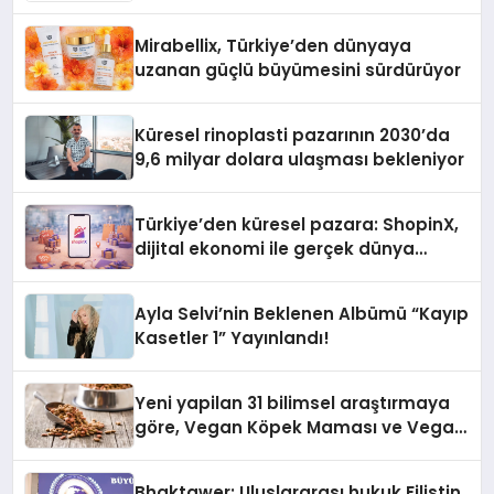
Mirabellix, Türkiye’den dünyaya
uzanan güçlü büyümesini sürdürüyor
Küresel rinoplasti pazarının 2030’da
9,6 milyar dolara ulaşması bekleniyor
Türkiye’den küresel pazara: ShopinX,
dijital ekonomi ile gerçek dünya
alışverişini bir araya getirmeyi
hedefliyor
Ayla Selvi’nin Beklenen Albümü “Kayıp
Kasetler 1” Yayınlandı!
Yeni yapilan 31 bilimsel araştırmaya
göre, Vegan Köpek Maması ve Vegan
Kedi Mamasının İyi Sindirildiğini
Ortaya Koydu
Bhaktawer: Uluslararası hukuk Filistin