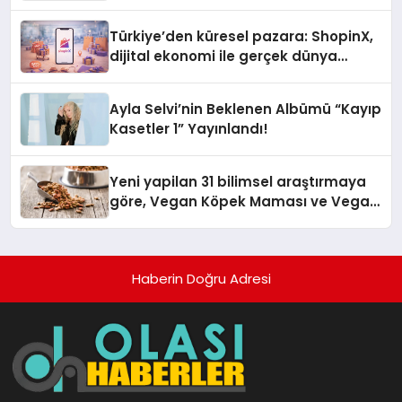
Türkiye’den küresel pazara: ShopinX,
dijital ekonomi ile gerçek dünya
alışverişini bir araya getirmeyi
hedefliyor
Ayla Selvi’nin Beklenen Albümü “Kayıp
Kasetler 1” Yayınlandı!
Yeni yapilan 31 bilimsel araştırmaya
göre, Vegan Köpek Maması ve Vegan
Kedi Mamasının İyi Sindirildiğini
Ortaya Koydu
Haberin Doğru Adresi