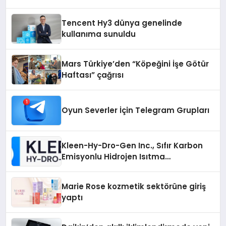
Tencent Hy3 dünya genelinde
kullanıma sunuldu
Mars Türkiye’den “Köpeğini İşe Götür
Haftası” çağrısı
Oyun Severler İçin Telegram Grupları
Kleen-Hy-Dro-Gen Inc., Sıfır Karbon
Emisyonlu Hidrojen Isıtma
Teknolojisinde ISO ve TSSA
Düzenleyici Onaylarını Aldı
Marie Rose kozmetik sektörüne giriş
yaptı