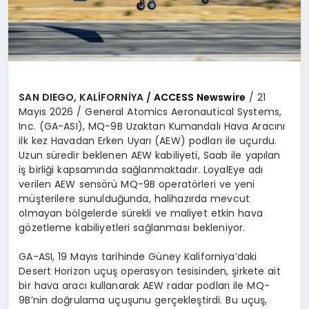
SAN DIEGO, KALİFORNİYA /
ACCESS Newswire
/ 21
Mayıs 2026 / General Atomics Aeronautical Systems,
Inc. (GA-ASI), MQ-9B Uzaktan Kumandalı Hava Aracını
ilk kez Havadan Erken Uyarı (AEW) podları ile uçurdu.
Uzun süredir beklenen AEW kabiliyeti, Saab ile yapılan
iş birliği kapsamında sağlanmaktadır. LoyalEye adı
verilen AEW sensörü MQ-9B operatörleri ve yeni
müşterilere sunulduğunda, halihazırda mevcut
olmayan bölgelerde sürekli ve maliyet etkin hava
gözetleme kabiliyetleri sağlanması bekleniyor.
GA-ASI, 19 Mayıs tarihinde Güney Kaliforniya’daki
Desert Horizon uçuş operasyon tesisinden, şirkete ait
bir hava aracı kullanarak AEW radar podları ile MQ-
9B’nin doğrulama uçuşunu gerçekleştirdi. Bu uçuş,