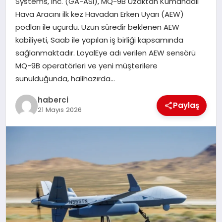
Systems, Inc. (GA-ASI), MQ-9B Uzaktan Kumandalı
Hava Aracını ilk kez Havadan Erken Uyarı (AEW)
podları ile uçurdu. Uzun süredir beklenen AEW
kabiliyeti, Saab ile yapılan iş birliği kapsamında
sağlanmaktadır. LoyalEye adı verilen AEW sensörü
MQ-9B operatörleri ve yeni müşterilere
sunulduğunda, halihazırda…
haberci
Paylaş
21 Mayıs 2026