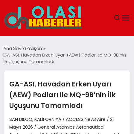
ANASAYFA
Ana Sayfa
Yaşam
GA-ASI, Havadan Erken Uyarı (AEW) Podları ile MQ-9B’nin
SPOR
İlk Uçuşunu Tamamladı
DÜNYA
GA-ASI, Havadan Erken Uyarı
SAĞLIK
(AEW) Podları ile MQ-9B’nin İlk
Uçuşunu Tamamladı
TEKNOLOJI
SAN DIEGO, KALİFORNİYA / ACCESS Newswire / 21
YAŞAM
Mayıs 2026 / General Atomics Aeronautical