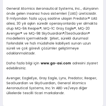
General Atomics Aeronautical Systems, Inc., dünyanın
önde gelen insansız hava sistemleri (UAS) üreticisidir.
9 milyondan fazla uçuş saatine ulaşan Predator® UAS
ailesi, 30 yılı aşkın süredir operasyonlarda yer almakta
olup MQ-9A Reaper®, MQ-1C Gray Eagle®, MQ-20
Avenger® ve MQ-9B SkyGuardian®/SeaGuardian®
modellerini içermektedir. Şirket, sürekli durumsal
farkındalık ve hızlı müdahale kabiliyeti sunan uzun
süreli ve çok görevli çözümler geliştirmeye
odaklanmaktadır.
Daha fazla bilgi için
www.ga-asi.com
adresini ziyaret
edebilirsiniz.
Avenger, EagleEye, Gray Eagle, Lynx, Predator, Reaper,
SeaGuardian ve SkyGuardian, General Atomics
Aeronautical Systems, Inc.’in ABD ve/veya diğer
ülkelerde tescilli ticari markalarıdır.