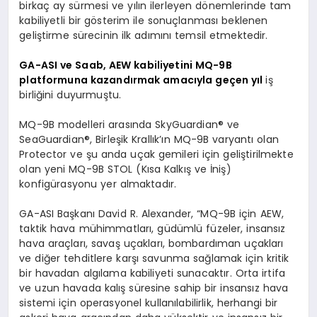
birkaç ay sürmesi ve yılın ilerleyen dönemlerinde tam
kabiliyetli bir gösterim ile sonuçlanması beklenen
geliştirme sürecinin ilk adımını temsil etmektedir.
GA-ASI ve Saab, AEW kabiliyetini MQ-9B
platformuna kazandırmak amacıyla geçen yıl
iş
birliğini duyurmuştu.
MQ-9B modelleri arasında SkyGuardian® ve
SeaGuardian®, Birleşik Krallık’ın MQ-9B varyantı olan
Protector ve şu anda uçak gemileri için geliştirilmekte
olan yeni MQ-9B STOL (Kısa Kalkış ve İniş)
konfigürasyonu yer almaktadır.
GA-ASI Başkanı David R. Alexander, “MQ-9B için AEW,
taktik hava mühimmatları, güdümlü füzeler, insansız
hava araçları, savaş uçakları, bombardıman uçakları
ve diğer tehditlere karşı savunma sağlamak için kritik
bir havadan algılama kabiliyeti sunacaktır. Orta irtifa
ve uzun havada kalış süresine sahip bir insansız hava
sistemi için operasyonel kullanılabilirlik, herhangi bir