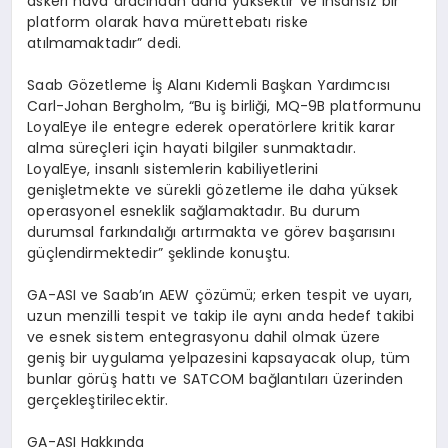
askeri hava aracından daha yüksektir ve insansız bir
platform olarak hava mürettebatı riske
atılmamaktadır” dedi.
Saab Gözetleme İş Alanı Kıdemli Başkan Yardımcısı
Carl-Johan Bergholm, “Bu iş birliği, MQ-9B platformunu
LoyalEye ile entegre ederek operatörlere kritik karar
alma süreçleri için hayati bilgiler sunmaktadır.
LoyalEye, insanlı sistemlerin kabiliyetlerini
genişletmekte ve sürekli gözetleme ile daha yüksek
operasyonel esneklik sağlamaktadır. Bu durum
durumsal farkındalığı artırmakta ve görev başarısını
güçlendirmektedir” şeklinde konuştu.
GA-ASI ve Saab’ın AEW çözümü; erken tespit ve uyarı,
uzun menzilli tespit ve takip ile aynı anda hedef takibi
ve esnek sistem entegrasyonu dahil olmak üzere
geniş bir uygulama yelpazesini kapsayacak olup, tüm
bunlar görüş hattı ve SATCOM bağlantıları üzerinden
gerçekleştirilecektir.
GA-ASI Hakkında