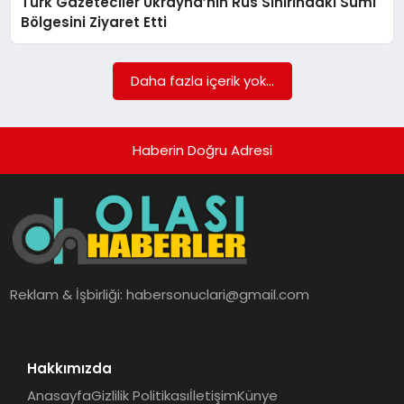
Türk Gazeteciler Ukrayna’nın Rus Sınırındaki Sumi
Bölgesini Ziyaret Etti
Daha fazla içerik yok...
Haberin Doğru Adresi
Reklam & İşbirliği:
habersonuclari@gmail.com
Hakkımızda
Anasayfa
Gizlilik Politikası
İletişim
Künye