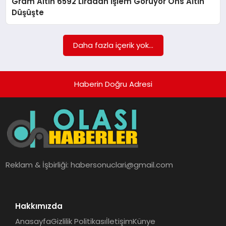
Gram Altın 6592 Liradan İşlem Görüyor Ons Altın
Düşüşte
Daha fazla içerik yok...
Haberin Doğru Adresi
Reklam & İşbirliği:
habersonuclari@gmail.com
Hakkımızda
Anasayfa
Gizlilik Politikası
İletişim
Künye