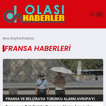
ANASAYFA
Ana Sayfa
Fransa
FRANSA HABERLERI
SPOR
DÜNYA
SAĞLIK
TEKNOLOJI
YAŞAM