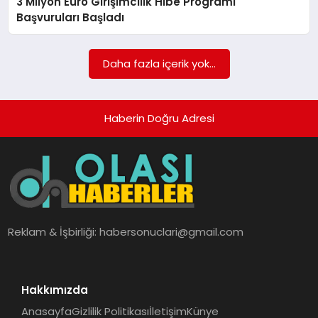
3 Milyon Euro Girişimcilik Hibe Programı
Başvuruları Başladı
Daha fazla içerik yok...
Haberin Doğru Adresi
Reklam & İşbirliği:
habersonuclari@gmail.com
Hakkımızda
Anasayfa
Gizlilik Politikası
İletişim
Künye