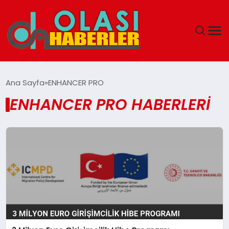
ANASAYFA
Ana Sayfa
ENHANCER PRO
ENHANCER PRO HABERLERI
SPOR
DÜNYA
SAĞLIK
TEKNOLOJI
YAŞAM