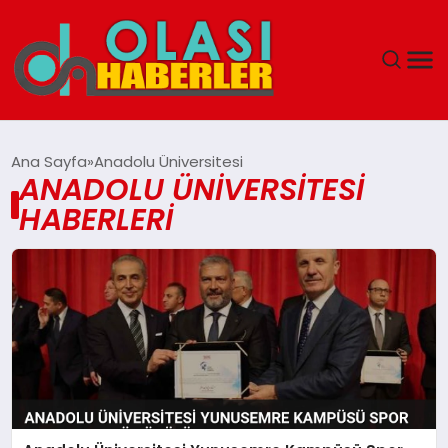
ANASAYFA
Ana Sayfa
Anadolu Üniversitesi
ANADOLU ÜNIVERSITESI
SPOR
HABERLERI
DÜNYA
SAĞLIK
TEKNOLOJI
YAŞAM