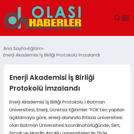
ANASAYFA
Ana Sayfa
Eğitim
Enerji Akademisi İş Birliği Protokolü İmzalandı
SPOR
DÜNYA
Enerji Akademisi İş Birliği
Protokolü İmzalandı
SAĞLIK
Enerji Akademisi İş Birliği Protokolü | Batman
TEKNOLOJI
Üniversitesi, Enerji, Ücretsiz Eğitimler ‘YÖK’ten yapılan
açıklamaya göre, enerji alanında ihtisas üniversitesi
YAŞAM
olan Batman Üniversitesi koordinatörlüğünde, Siirt,
Şırnak ve Mardin Artuklu üniversiteleri ile Dicle