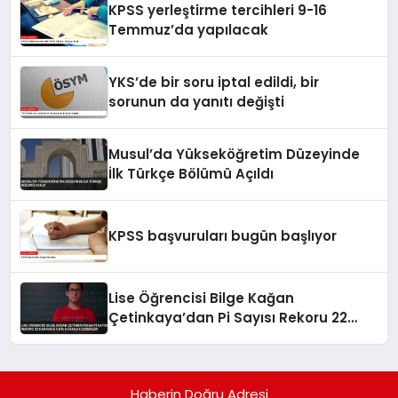
KPSS yerleştirme tercihleri 9-16
Temmuz’da yapılacak
YKS’de bir soru iptal edildi, bir
sorunun da yanıtı değişti
Musul’da Yükseköğretim Düzeyinde
İlk Türkçe Bölümü Açıldı
KPSS başvuruları bugün başlıyor
Lise Öğrencisi Bilge Kağan
Çetinkaya’dan Pi Sayısı Rekoru 22
Dakikada 5 Bin Basamak Ezberledi
Haberin Doğru Adresi