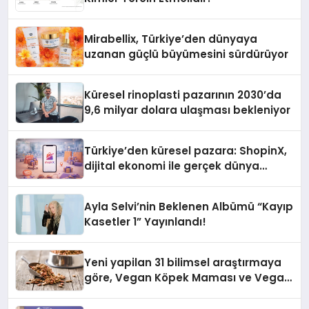
Mirabellix, Türkiye’den dünyaya
uzanan güçlü büyümesini sürdürüyor
Küresel rinoplasti pazarının 2030’da
9,6 milyar dolara ulaşması bekleniyor
Türkiye’den küresel pazara: ShopinX,
dijital ekonomi ile gerçek dünya
alışverişini bir araya getirmeyi
hedefliyor
Ayla Selvi’nin Beklenen Albümü “Kayıp
Kasetler 1” Yayınlandı!
Yeni yapilan 31 bilimsel araştırmaya
göre, Vegan Köpek Maması ve Vegan
Kedi Mamasının İyi Sindirildiğini
Ortaya Koydu