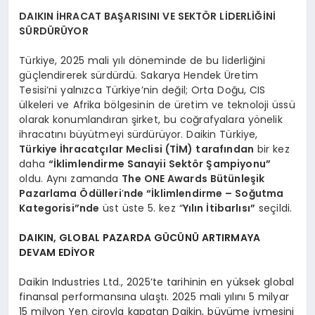
DAIKIN İHRACAT BAŞARISINI VE SEKTÖR LİDERLİĞİNİ
SÜRDÜRÜYOR
Türkiye, 2025 mali yılı döneminde de bu liderliğini
güçlendirerek sürdürdü. Sakarya Hendek Üretim
Tesisi’ni yalnızca Türkiye’nin değil; Orta Doğu, CIS
ülkeleri ve Afrika bölgesinin de üretim ve teknoloji üssü
olarak konumlandıran şirket, bu coğrafyalara yönelik
ihracatını büyütmeyi sürdürüyor. Daikin Türkiye,
Türkiye İhracatçılar Meclisi (TİM) tarafından
bir kez
daha
“İklimlendirme Sanayii Sektör Şampiyonu”
oldu. Aynı zamanda
The ONE Awards Bütünleşik
Pazarlama Ödülleri
’
nde “İklimlendirme – Soğutma
Kategorisi”nde
üst üste 5. kez “
Yılın İtibarlısı”
seçildi.
DAIKIN, GLOBAL PAZARDA GÜCÜNÜ ARTIRMAYA
DEVAM EDİYOR
Daikin Industries Ltd., 2025’te tarihinin en yüksek global
finansal performansına ulaştı. 2025 mali yılını 5 milyar
15 milyon Yen ciroyla kapatan Daikin, büyüme ivmesini