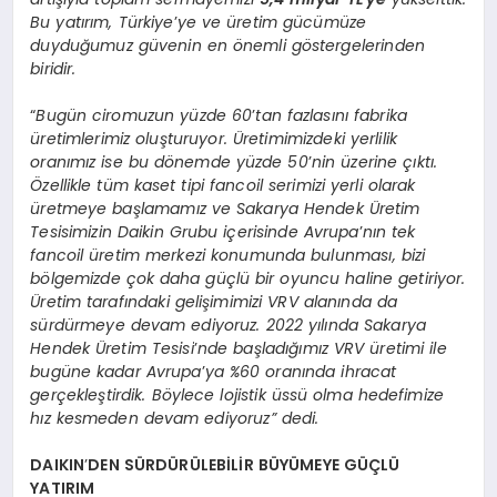
Bu yatırım, Türkiye
’
ye ve üretim gücümüze
duyduğumuz güvenin en önemli göstergelerinden
biridir.
“
Bugün ciromuzun yüzde 60
’
tan fazlasını fabrika
üretimlerimiz oluşturuyor. Üretimimizdeki yerlilik
oranımız ise bu dönemde yüzde 50
’
nin üzerine çıktı.
Özellikle tüm kaset tipi fancoil serimizi yerli olarak
üretmeye başlamamız ve Sakarya Hendek Üretim
Tesisimizin Daikin Grubu içerisinde Avrupa
’
nın tek
fancoil üretim merkezi konumunda bulunması, bizi
bölgemizde çok daha güçlü bir oyuncu haline getiriyor.
Üretim tarafındaki gelişimimizi VRV alanında da
sürdürmeye devam ediyoruz. 2022 yılında Sakarya
Hendek Üretim Tesisi
’
nde başladığımız VRV üretimi ile
bugüne kadar Avrupa
’
ya %60 oranında ihracat
gerçekleştirdik. Böylece lojistik üssü olma hedefimize
hız kesmeden devam ediyoruz” dedi.
DAIKIN
’
DEN SÜRDÜRÜLEBİLİR BÜYÜMEYE GÜÇLÜ
YATIRIM