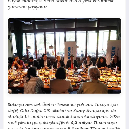
büyük ihracatçısı olma unvanımızı 8 yıldır korumanın
gururunu yaşıyoruz.
Sakarya Hendek Üretim Tesisimizi yalnızca Türkiye için
değil; Orta Doğu, CIS ülkeleri ve Kuzey Avrupa için de
stratejik bir üretim üssü olarak konumlandırıyoruz. 2025
mali yılında gerçekleştirdiğimiz
4,3 milyar TL
sermaye
artışıyla toplam sermayemizi
5,4 milyar TL
’
ye
yükselttik.