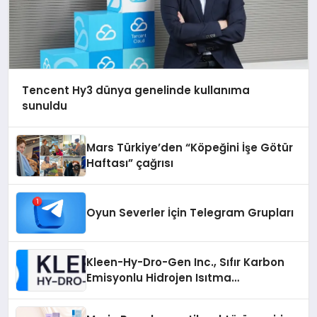
Tencent Hy3 dünya genelinde kullanıma
sunuldu
Mars Türkiye’den “Köpeğini İşe Götür
Haftası” çağrısı
Oyun Severler İçin Telegram Grupları
Kleen-Hy-Dro-Gen Inc., Sıfır Karbon
Emisyonlu Hidrojen Isıtma
Teknolojisinde ISO ve TSSA
Düzenleyici Onaylarını Aldı