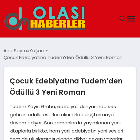
ANASAYFA
Ana Sayfa
Yaşam
Çocuk Edebiyatına Tudem’den Ödüllü 3 Yeni Roman
SPOR
DÜNYA
Çocuk Edebiyatına Tudem’den
Ödüllü 3 Yeni Roman
SAĞLIK
Tudem Yayın Grubu, edebiyat dünyasında ses
TEKNOLOJI
getiren ödüllü eserleri okurlarla buluşturmaya
devam ediyor. Son zamanlarda yayımlanan yeni
YAŞAM
kitaplarla birlikte, hem yerli edebiyatın yeni sesleri
hem de uluslararası alanda dikkat çeken yazarlar