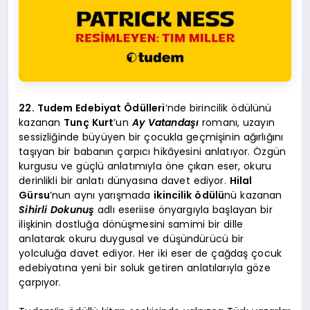
22. Tudem Edebiyat Ödülleri
‘nde birincilik ödülünü
kazanan
Tunç Kurt
’un
Ay Vatandaşı
romanı, uzayın
sessizliğinde büyüyen bir çocukla geçmişinin ağırlığını
taşıyan bir babanın çarpıcı hikâyesini anlatıyor. Özgün
kurgusu ve güçlü anlatımıyla öne çıkan eser, okuru
derinlikli bir anlatı dünyasına davet ediyor.
Hilal
Gürsu
’nun aynı yarışmada
ikincilik ödülü
nü kazanan
Sihirli Dokunuş
adlı eseriise önyargıyla başlayan bir
ilişkinin dostluğa dönüşmesini samimi bir dille
anlatarak okuru duygusal ve düşündürücü bir
yolculuğa davet ediyor. Her iki eser de çağdaş çocuk
edebiyatına yeni bir soluk getiren anlatılarıyla göze
çarpıyor.