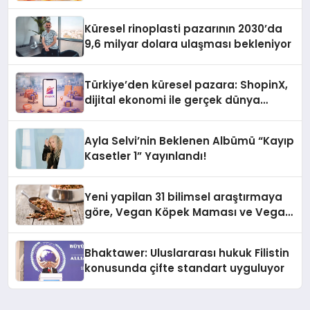
Küresel rinoplasti pazarının 2030’da
9,6 milyar dolara ulaşması bekleniyor
Türkiye’den küresel pazara: ShopinX,
dijital ekonomi ile gerçek dünya
alışverişini bir araya getirmeyi
hedefliyor
Ayla Selvi’nin Beklenen Albümü “Kayıp
Kasetler 1” Yayınlandı!
Yeni yapilan 31 bilimsel araştırmaya
göre, Vegan Köpek Maması ve Vegan
Kedi Mamasının İyi Sindirildiğini
Ortaya Koydu
Bhaktawer: Uluslararası hukuk Filistin
konusunda çifte standart uyguluyor