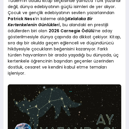
Tudem’in ödüllü kitap seçkisinde yalnızca Türk yazarlar
değil, dünya edebiyatının güçlü isimleri de yer alıyor.
Çocuk ve gençlik edebiyatının sevilen yazarlarından
Patrick Ness
’in kaleme aldığı
Kelalaka Bir
Kertenkelenin Günlükleri
,
bu alandaki en prestijli
ödüllerden biri olan
2026 Carnegie Ödülü
’ne aday
gösterilmesiyle dünya çapında da dikkat çekiyor. Kitap,
sıra dışı bir okulda geçen eğlenceli ve düşündürücü
hikâyesiyle çocukların beğenisini kazanıyor. Farklı
türden hayvanların bir arada yaşadığı bu dünyada, üç
kertenkele öğrencinin başından geçenler üzerinden
dostluk, cesaret ve kendini kabul etme temaları
işleniyor.