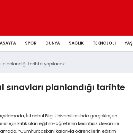
ASAYFA
SPOR
DÜNYA
SAĞLIK
TEKNOLOJI
YA
arı planlandığı tarihte yapılacak
al sınavları planlandığı tarihte
çıklamada, İstanbul Bilgi Üniversitesi’nde gerçekleşen
ler için kritik olan eğitim-öğretimin kesintisiz devamını
klamada, “Cumhurbaşkanı kararıyla öğrencilerin eğitim