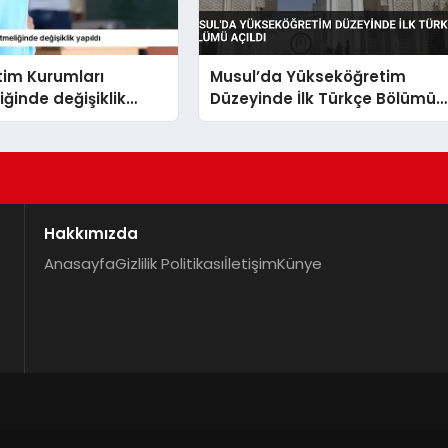
tim Kurumları
Musul’da Yükseköğretim
ğinde değişiklik
Düzeyinde İlk Türkçe Bölümü
Açıldı
Hakkımızda
Anasayfa
Gizlilik Politikası
İletişim
Künye