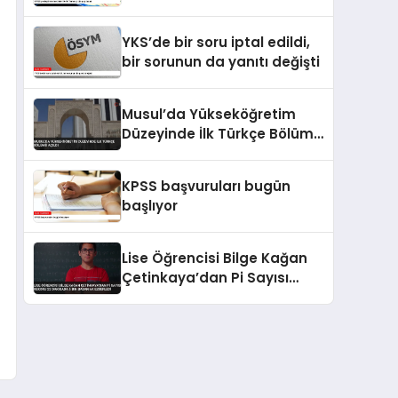
YKS’de bir soru iptal edildi,
bir sorunun da yanıtı değişti
Musul’da Yükseköğretim
Düzeyinde İlk Türkçe Bölümü
Açıldı
KPSS başvuruları bugün
başlıyor
Lise Öğrencisi Bilge Kağan
Çetinkaya’dan Pi Sayısı
Rekoru 22 Dakikada 5 Bin
Basamak Ezberledi