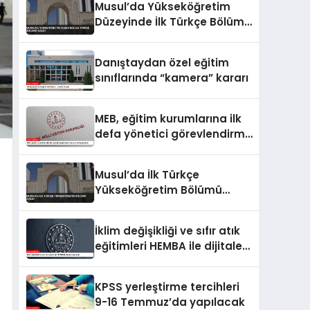
Musul’da Yükseköğretim
Düzeyinde İlk Türkçe Bölümü
Açıldı
Danıştaydan özel eğitim
sınıflarında “kamera” kararı
MEB, eğitim kurumlarına ilk
defa yönetici görevlendirme
takvimini yayımladı
Musul’da İlk Türkçe
Yükseköğretim Bölümü
Açıldı
İklim değişikliği ve sıfır atık
eğitimleri HEMBA ile dijitale
taşınacak
KPSS yerleştirme tercihleri
9-16 Temmuz’da yapılacak