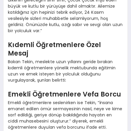
ülkenin geleceğini sınıf sınıf, çocuk çocuk inşa eden
büyük ve kutlu bir yürüyüşe dahil olmaktır. Ailemize
katıldığınız için hepinizi tebrik ediyor, 24 Kasım
vesilesiyle sizleri muhabbetle selamlıyorum, hoş
geldiniz. Önünüzde kutlu, azığı sabır ve sevgi olan uzun
bir yolculuk var.”
Kıdemli Öğretmenlere Özel
Mesaj
Bakan Tekin, meslekte uzun yıllarını geride bırakan
kıdemli öğretmenlere yönelik mektubunda eğitimin
uzun ve emek isteyen bir yolculuk olduğunu
vurgulayarak, şunları belirtti:
Emekli Öğretmenlere Vefa Borcu
Emekli öğretmenlere seslenirken ise Tekin, “İnsana
emanet edilen ömür sermayesinin nasıl, neye ve kime
sarf edildiği, geriye dönüp bakıldığında hayatın en
ciddi muhasebesini oluşturur.” diyerek, emekli
öğretmenlere duyulan vefa borcunu ifade etti.