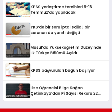
KPSS yerleştirme tercihleri 9-16
Temmuz’da yapılacak
YKS’de bir soru iptal edildi, bir
sorunun da yanıtı değişti
Musul’da Yükseköğretim Düzeyinde
İlk Türkçe Bölümü Açıldı
KPSS başvuruları bugün başlıyor
Lise Öğrencisi Bilge Kağan
Çetinkaya’dan Pi Sayısı Rekoru 22
Dakikada 5 Bin Basamak Ezberledi