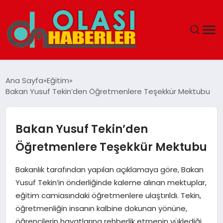
ANASAYFA
Ana Sayfa
Eğitim
Bakan Yusuf Tekin’den Öğretmenlere Teşekkür Mektubu
SPOR
DÜNYA
Bakan Yusuf Tekin’den
Öğretmenlere Teşekkür Mektubu
SAĞLIK
Bakanlık tarafından yapılan açıklamaya göre, Bakan
TEKNOLOJI
Yusuf Tekin’in önderliğinde kaleme alınan mektuplar,
eğitim camiasındaki öğretmenlere ulaştırıldı. Tekin,
YAŞAM
öğretmenliğin insanın kalbine dokunan yönüne,
öğrencilerin hayatlarına rehberlik etmenin yüklediği