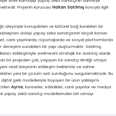
imiyle sınırlı kalmayıp yapay zekâ sanatçının sahneye
mektedir. Projenin kurucusu
Hakan Satılmış
konuyla ilgili
il, izleyiciyle konuşabilen ve kültürel bağ kurabilen bir
 sebepten dolayı yapay zeka sanatçısının birçok konser
ef, canlı yayınlarda, röportajlarda ve sosyal platformlarda
 deneyimi sunabilen bir yapı oluşturmaktır. Satılmış,
llanıcı etkileşimiyle evrilmesini stratejik bir avantaj olarak
n bir projeden çok, yaşayan bir sanatçı kimliği ortaya
 yeni nesil izleyicinin etkileşim beklentisi ve sahne
 zekânın yeni bir çözüm seti sunduğunu vurgulamaktadır. Bu
dijital gelir modelleriyle büyüyen bir ürün yaklaşımı
irilen
Ayros
, konserler, etkinlikler, canlı yayınlar ve medya
ılı yapay zekâ sanatçı modellerinden biri olmayı