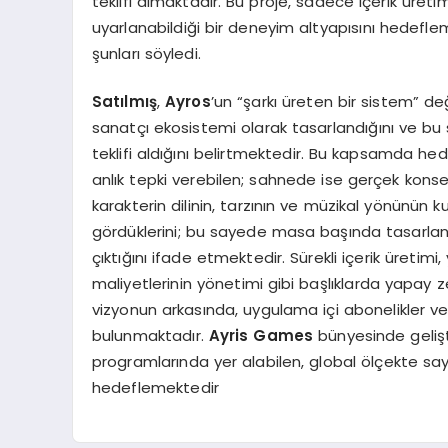
teklifi almaktadır. Bu proje, sadece içerik üret
uyarlanabildiği bir deneyim altyapısını hedefle
şunları söyledi.
Satılmış
,
Ayros
’un “şarkı üreten bir sistem” değ
sanatçı ekosistemi olarak tasarlandığını ve bu
teklifi aldığını belirtmektedir. Bu kapsamda hed
anlık tepki verebilen; sahnede ise gerçek konser
karakterin dilinin, tarzının ve müzikal yönünün ku
gördüklerini; bu sayede masa başında tasarlana
çıktığını ifade etmektedir. Sürekli içerik üretimi,
maliyetlerinin yönetimi gibi başlıklarda yapay
vizyonun arkasında, uygulama içi abonelikler ve 
bulunmaktadır.
Ayris Games
bünyesinde gelişt
programlarında yer alabilen, global ölçekte say
hedeflemektedir