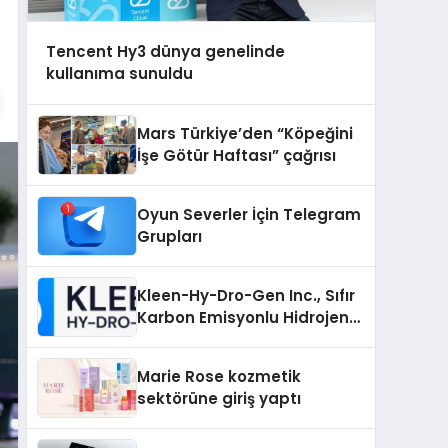
Tencent Hy3 dünya genelinde
kullanıma sunuldu
Mars Türkiye’den “Köpeğini
İşe Götür Haftası” çağrısı
Oyun Severler İçin Telegram
Grupları
Kleen-Hy-Dro-Gen Inc., Sıfır
Karbon Emisyonlu Hidrojen
Isıtma Teknolojisinde ISO ve
TSSA Düzenleyici Onaylarını
Marie Rose kozmetik
Aldı
sektörüne giriş yaptı