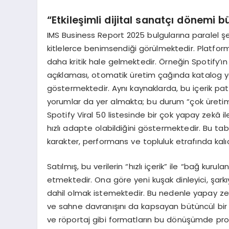
“
Etkileşimli dijital sanatçı d
ö
nemi b
IMS Business Report 2025 bulgularına paralel şek
kitlelerce benimsendiği görülmektedir. Platform
daha kritik hale gelmektedir. Örneğin Spotify’ın
açıklaması, otomatik üretim çağında katalog 
göstermektedir. Aynı kaynaklarda, bu içerik patl
yorumlar da yer almakta; bu durum “çok üretim” 
Spotify Viral 50 listesinde bir çok yapay zekâ il
hızlı adapte olabildiğini göstermektedir. Bu tab
karakter, performans ve topluluk etrafında ka
Satılmış, bu verilerin “hızlı içerik” ile “bağ kuru
etmektedir. Ona göre yeni kuşak dinleyici, şark
dahil olmak istemektedir. Bu nedenle yapay zek
ve sahne davranışını da kapsayan bütüncül bir
ve röportaj gibi formatların bu dönüşümde prova