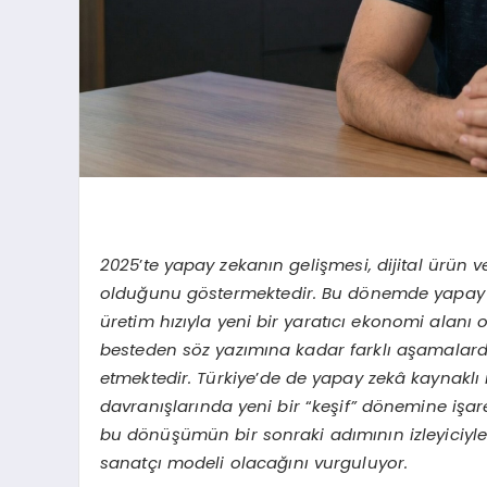
2025
’
te yapay zekanın gelişmesi, dijital ürün 
olduğunu g
östermektedir. Bu d
önemde yapay ze
üretim hızıyla yeni bir yaratıcı ekonomi alanı
besteden s
öz yazımına kadar farklı aşamalard
etmektedir. Türkiye
’
de de yapay zekâ kaynaklı iç
davranışlarında yeni bir
“
keşif” d
önemine işar
bu d
önüşümün bir sonraki adımının izleyiciyle
sanatçı modeli olacağını vurguluyor.