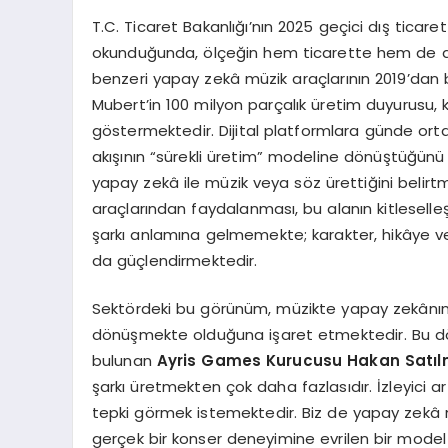
T.C. Ticaret Bakanlığı’nın 2025 geçici dış ticaret
okunduğunda, ölçeğin hem ticarette hem de di
benzeri yapay zekâ müzik araçlarının 2019’dan 
Mubert’in 100 milyon parçalık üretim duyurusu, k
göstermektedir. Dijital platformlara günde orta
akışının “sürekli üretim” modeline dönüştüğünü
yapay zekâ ile müzik veya söz ürettiğini belirt
araçlarından faydalanması, bu alanın kitlesell
şarkı anlamına gelmemekte; karakter, hikâye ve e
da güçlendirmektedir.
Sektördeki bu görünüm, müzikte yapay zekânın 
dönüşmekte olduğuna işaret etmektedir. Bu 
bulunan
Ayris Games Kurucusu Hakan Satıl
şarkı üretmekten çok daha fazlasıdır. İzleyici a
tepki görmek istemektedir. Biz de yapay zekâ m
gerçek bir konser deneyimine evrilen bir model