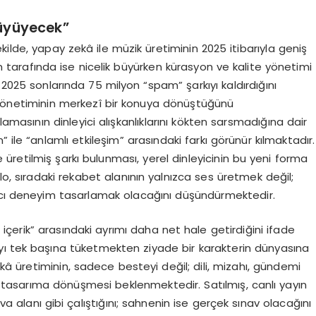
üyüyecek”
ilde, yapay zekâ ile müzik üretiminin 2025 itibarıyla geniş
 tarafında ise nicelik büyürken kürasyon ve kalite yönetimi
 2025 sonlarında 75 milyon “spam” şarkıyı kaldırdığını
yönetiminin merkezî bir konuya dönüştüğünü
amasının dinleyici alışkanlıklarını kökten sarsmadığına dair
ile “anlamlı etkileşim” arasındaki farkı görünür kılmaktadır.
e üretilmiş şarkı bulunması, yerel dinleyicinin bu yeni forma
lo, sıradaki rekabet alanının yalnızca ses üretmek değil;
lıcı deneyim tasarlamak olacağını düşündürmektedir.
lan içerik” arasındaki ayrımı daha net hale getirdiğini ifade
ıyı tek başına tüketmekten ziyade bir karakterin dünyasına
â üretiminin, sadece besteyi değil; dili, mizahı, gündemi
 tasarıma dönüşmesi beklenmektedir. Satılmış, canlı yayın
 alanı gibi çalıştığını; sahnenin ise gerçek sınav olacağını