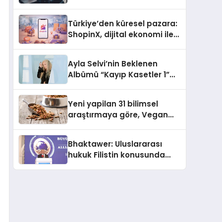
ulaşması bekleniyor
Türkiye’den küresel pazara:
ShopinX, dijital ekonomi ile
gerçek dünya alışverişini bir
araya getirmeyi hedefliyor
Ayla Selvi’nin Beklenen
Albümü “Kayıp Kasetler 1”
Yayınlandı!
Yeni yapilan 31 bilimsel
araştırmaya göre, Vegan
Köpek Maması ve Vegan
Kedi Mamasının İyi
Bhaktawer: Uluslararası
Sindirildiğini Ortaya Koydu
hukuk Filistin konusunda
çifte standart uyguluyor