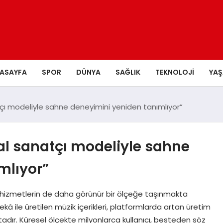
ASAYFA
SPOR
DÜNYA
SAĞLIK
TEKNOLOJI
YA
atçı modeliyle sahne deneyimini yeniden tanımlıyor”
tal sanatçı modeliyle sahne
mlıyor”
e hizmetlerin de daha görünür bir ölçeğe taşınmakta
ile üretilen müzik içerikleri, platformlarda artan üretim
tadır. Küresel ölçekte milyonlarca kullanıcı, besteden söz