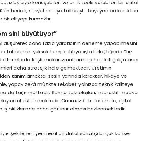
, izleyiciyle konuşabilen ve anlık tepki verebilen bir dijital
s
’un hedefi, sosyal medya kültürüyle büyüyen bu karakteri
 bir altyapı kurmaktır.
omisini büyütüyor”
yi düşürerek daha fazla yaratıcının deneme yapabilmesini
o kültürünün yüksek tempo ihtiyacıyla birleştiğinde “hız
platformlarda keşif mekanizmalarının daha akıllı çalışmasını
mleri daha stratejik hale gelmektedir. Üretimin
niden tanımlamakta; sesin yanında karakter, hikâye ve
nle, yapay zekâ müzikte rekabet yalnızca teknik kaliteye
ına da taşınmaktadır. Sahne teknolojileri, interaktif medya
layıcı rol üstlenmektedir. Önümüzdeki dönemde, dijital
m iş birliklerinde daha görünür olması beklenmektedir.
riyle şekillenen yeni nesil bir dijital sanatçı birçok konser