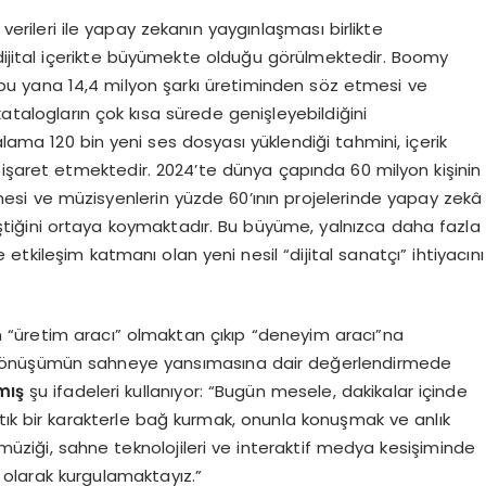
 verileri ile yapay zekanın yaygınlaşması birlikte
jital içerikte büyümekte olduğu görülmektedir. Boomy
bu yana 14,4 milyon şarkı üretiminden söz etmesi ve
atalogların çok kısa sürede genişleyebildiğini
lama 120 bin yeni ses dosyası yüklendiği tahmini, içerik
 işaret etmektedir. 2024’te dünya çapında 60 milyon kişinin
mesi ve müzisyenlerin yüzde 60’ının projelerinde yapay zekâ
eştiğini ortaya koymaktadır. Bu büyüme, yalnızca daha fazla
tkileşim katmanı olan yeni nesil “dijital sanatçı” ihtiyacını
“üretim aracı” olmaktan çıkıp “deneyim aracı”na
dönüşümün sahneye yansımasına dair değerlendirmede
mış
şu ifadeleri kullanıyor: “Bugün mesele, dakikalar içinde
rtık bir karakterle bağ kurmak, onunla konuşmak ve anlık
üziği, sahne teknolojileri ve interaktif medya kesişiminde
 olarak kurgulamaktayız.”