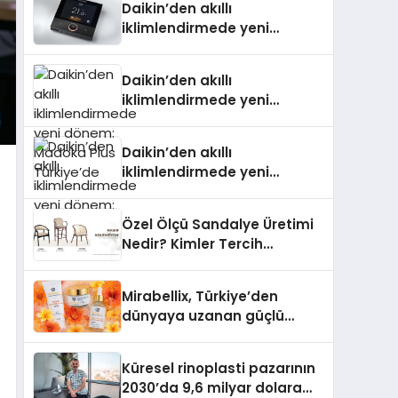
Daikin’den akıllı
iklimlendirmede yeni
dönem: Madoka Plus
Türkiye’de
Daikin’den akıllı
iklimlendirmede yeni
dönem: Madoka Plus
Türkiye’de
Daikin’den akıllı
iklimlendirmede yeni
dönem: Madoka Plus
Türkiye’de
Özel Ölçü Sandalye Üretimi
Nedir? Kimler Tercih
Etmelidir?
Mirabellix, Türkiye’den
dünyaya uzanan güçlü
büyümesini sürdürüyor
Küresel rinoplasti pazarının
2030’da 9,6 milyar dolara