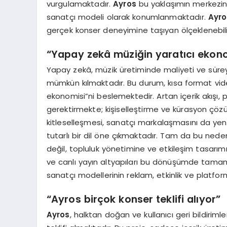
vurgulamaktadır.
Ayros
bu yaklaşımın merkezinde
sanatçı modeli olarak konumlanmaktadır.
Ayro
gerçek konser deneyimine taşıyan ölçeklenebilir
“
Yapay zekâ müziğin yaratıcı ekon
Yapay zekâ, müzik üretiminde maliyeti ve süre
mümkün kılmaktadır. Bu durum, kısa format vide
ekonomisi”ni beslemektedir. Artan içerik akışı, 
gerektirmekte; kişiselleştirme ve kürasyon çözü
kitleselleşmesi, sanatçı markalaşmasını da ye
tutarlı bir dil öne çıkmaktadır. Tam da bu nede
değil, topluluk yönetimine ve etkileşim tasarım
ve canlı yayın altyapıları bu dönüşümde tamam
sanatçı modellerinin reklam, etkinlik ve platfor
“
Ayros birçok konser teklifi alıyor”
Ayros
, halktan doğan ve kullanıcı geri bildirimle