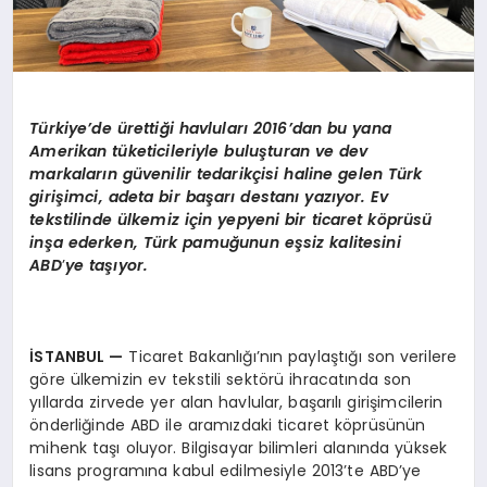
Türkiye
’
de ü
retti
ği havluları 2016’dan bu yana
Amerikan tüketicileriyle buluşturan ve dev
markaların güvenilir tedarikçisi haline gelen Türk
girişimci, adeta bir başarı destanı yazıyor. Ev
tekstilinde ülkemiz için yepyeni bir ticaret k
ö
prüsü
inş
a e
derken, Türk pamuğunun eşsiz kalitesini
ABD
’
ye taşıyor.
İSTANBUL
—
Ticaret Bakanlığı’nın paylaştığı son verilere
göre ülkemizin ev tekstili sektörü ihracatında son
yıllarda zirvede yer alan havlular, başarılı girişimcilerin
önderliğinde ABD ile aramızdaki ticaret köprüsünün
mihenk taşı oluyor. Bilgisayar bilimleri alanında yüksek
lisans programına kabul edilmesiyle 2013’te ABD’ye