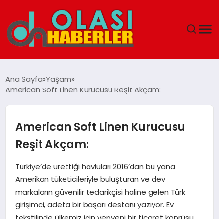
ANASAYFA
Ana Sayfa
Yaşam
American Soft Linen Kurucusu Reşit Akçam:
SPOR
DÜNYA
American Soft Linen Kurucusu
Reşit Akçam:
SAĞLIK
Türkiye’de ürettiği havluları 2016’dan bu yana
TEKNOLOJI
Amerikan tüketicileriyle buluşturan ve dev
markaların güvenilir tedarikçisi haline gelen Türk
YAŞAM
girişimci, adeta bir başarı destanı yazıyor. Ev
tekstilinde ülkemiz için yepyeni bir ticaret köprüsü