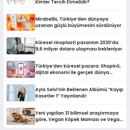
Kimler Tercih Etmelidir?
Mirabellix, Türkiye’den dünyaya
uzanan güçlü büyümesini sürdürüyor
Küresel rinoplasti pazarının 2030’da
9,6 milyar dolara ulaşması bekleniyor
Türkiye’den küresel pazara: ShopinX,
dijital ekonomi ile gerçek dünya
alışverişini bir araya getirmeyi
hedefliyor
Ayla Selvi’nin Beklenen Albümü “Kayıp
Kasetler 1” Yayınlandı!
Yeni yapilan 31 bilimsel araştırmaya
göre, Vegan Köpek Maması ve Vegan
Kedi Mamasının İyi Sindirildiğini