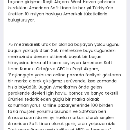
taşınan girişimci Reşit Akçam, West Haven şehrinde
kurdukları American Soft Linen ile her yıl Türkiye’de
üretilen 10 milyon havluyu Amerikalı tüketicilerle
buluşturuyor.
75 metrekarelik ufak bir alanda başlayan yolculuğunu
bugün yaklaşık 3 bin 250 metrekare büyüklüğündeki
merkezinde devam ettirerek büyük bir başarı
hikayesine imza attıklarını söyleyen American Soft
Linen Kurucu Ortağı ve CEO’su Reşit Akçam,
“Başlangıçta yalnızca online pazarda faaliyet gösteren
bir marka olarak çıktığımız serüvende, kısa zamanda
hızla büyüdük. Bugün Amerika’nın önde gelen
perakende devleri için havlu, bornoz ve banyo tekstili
ürünleri tedarik eden güçlü bir marka olarak
konumlanıyoruz. Online pazaryerlerinde 100 binden
fazla müşteri yorumu bulunan ve 2019’dan beri
Amazon.com’da en iyi havlu markası olarak seçilen
American Soft Linen olarak geniş ürün yelpazemizle
Türk pamuğunun eşsiz kalitesini ABD’ye taşıyoruz”