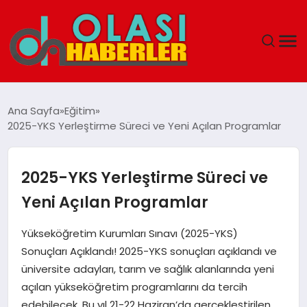
ANASAYFA
Ana Sayfa
Eğitim
2025-YKS Yerleştirme Süreci ve Yeni Açılan Programlar
SPOR
DÜNYA
2025-YKS Yerleştirme Süreci ve
Yeni Açılan Programlar
SAĞLIK
Yükseköğretim Kurumları Sınavı (2025-YKS)
TEKNOLOJI
Sonuçları Açıklandı! 2025-YKS sonuçları açıklandı ve
üniversite adayları, tarım ve sağlık alanlarında yeni
YAŞAM
açılan yükseköğretim programlarını da tercih
edebilecek. Bu yıl 21-22 Haziran’da gerçekleştirilen