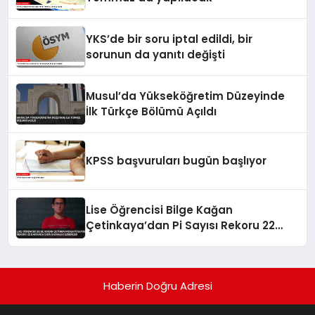
YKS’de bir soru iptal edildi, bir
sorunun da yanıtı değişti
Musul’da Yükseköğretim Düzeyinde
İlk Türkçe Bölümü Açıldı
KPSS başvuruları bugün başlıyor
Lise Öğrencisi Bilge Kağan
Çetinkaya’dan Pi Sayısı Rekoru 22
Dakikada 5 Bin Basamak Ezberledi
Haberin Doğru Adresi