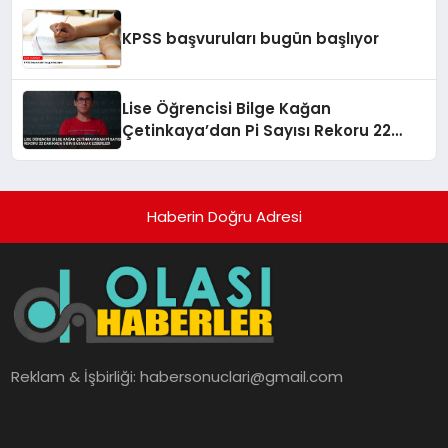
KPSS başvuruları bugün başlıyor
Lise Öğrencisi Bilge Kağan
Çetinkaya’dan Pi Sayısı Rekoru 22
Dakikada 5 Bin Basamak Ezberledi
Haberin Doğru Adresi
Reklam & İşbirliği:
habersonuclari@gmail.com