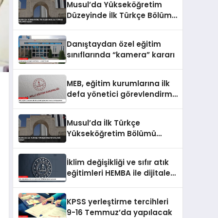
Musul’da Yükseköğretim
Düzeyinde İlk Türkçe Bölümü
Açıldı
Danıştaydan özel eğitim
sınıflarında “kamera” kararı
MEB, eğitim kurumlarına ilk
defa yönetici görevlendirme
takvimini yayımladı
Musul’da İlk Türkçe
Yükseköğretim Bölümü
Açıldı
İklim değişikliği ve sıfır atık
eğitimleri HEMBA ile dijitale
taşınacak
KPSS yerleştirme tercihleri
9-16 Temmuz’da yapılacak