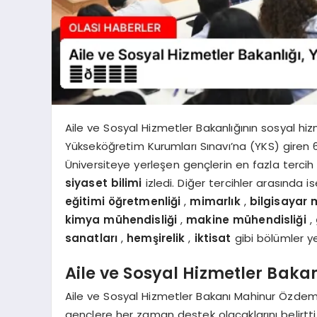
Aile ve Sosyal Hizmetler Bakanlığının sosyal hi
Yükseköğretim Kurumları Sınavı’na (YKS) giren 
Üniversiteye yerleşen gençlerin en fazla terci
siyaset bilimi
izledi. Diğer tercihler arasında i
eğitimi öğretmenliği
,
mimarlık
,
bilgisayar 
kimya mühendisliği
,
makine mühendisliği
,
sanatları
,
hemşirelik
,
iktisat
gibi bölümler ye
Aile ve Sosyal Hizmetler Bakan
Aile ve Sosyal Hizmetler Bakanı Mahinur Özdemi
gençlere her zaman destek olacaklarını belirtti