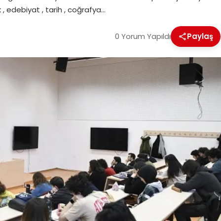
uk , edebiyat , tarih , coğrafya…
0 Yorum Yapıldı
Paylaş