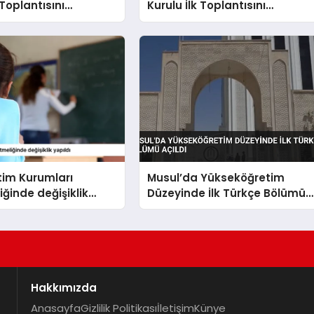
 Toplantısını
Kurulu İlk Toplantısını
tirdi
Gerçekleştirdi
tim Kurumları
Musul’da Yükseköğretim
ğinde değişiklik
Düzeyinde İlk Türkçe Bölümü
Açıldı
Hakkımızda
Anasayfa
Gizlilik Politikası
İletişim
Künye