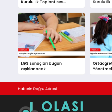
Kurulu İlk Toplantısını
Kurulu İlk
Gerçekleştirdi
Gerçekleş
LGS sonuçları bugün
Ortaöğre
açıklanacak
Yönetmeli
yapıldı
Haberin Doğru Adresi