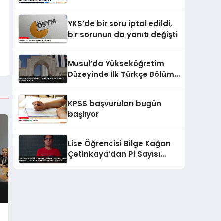
YKS’de bir soru iptal edildi,
bir sorunun da yanıtı değişti
Musul’da Yükseköğretim
Düzeyinde İlk Türkçe Bölümü
Açıldı
KPSS başvuruları bugün
başlıyor
Lise Öğrencisi Bilge Kağan
Çetinkaya’dan Pi Sayısı
Rekoru 22 Dakikada 5 Bin
Basamak Ezberledi