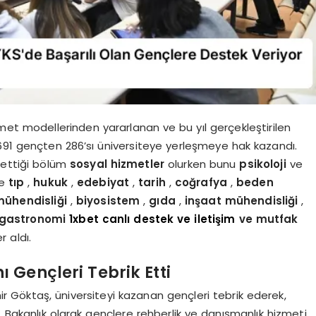
zmet modellerinden yararlanan ve bu yıl gerçekleştirilen
691 gençten 286’sı üniversiteye yerleşmeye hak kazandı.
h ettiği bölüm
sosyal hizmetler
olurken bunu
psikoloji
ve
se
tıp
,
hukuk
,
edebiyat
,
tarih
,
coğrafya
,
beden
mühendisliği
,
biyosistem
,
gıda
,
inşaat mühendisliği
,
gastronomi
1xbet canlı destek ve iletişim
ve mutfak
r aldı.
ı Gençleri Tebrik Etti
r Göktaş, üniversiteyi kazanan gençleri tebrik ederek,
. Bakanlık olarak gençlere rehberlik ve danışmanlık hizmeti