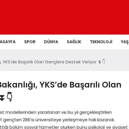
ASAYFA
SPOR
DÜNYA
SAĞLIK
TEKNOLOJI
YA
ı, YKS’de Başarılı Olan Gençlere Destek Veriyor ⏬👇
Bakanlığı, YKS’de Başarılı Olan
⏬👇
et modellerinden yararlanan ve bu yıl gerçekleştirilen
91 gençten 286’sı üniversiteye yerleşmeye hak kazandı.
ttiği bölüm sosyal hizmetler olurken bunu psikoloji ve siyaset