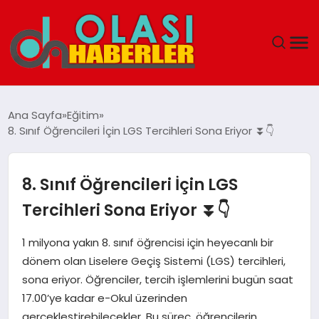
ANASAYFA
Ana Sayfa
Eğitim
8. Sınıf Öğrencileri İçin LGS Tercihleri Sona Eriyor ⏬👇
SPOR
DÜNYA
8. Sınıf Öğrencileri İçin LGS
Tercihleri Sona Eriyor ⏬👇
SAĞLIK
1 milyona yakın 8. sınıf öğrencisi için heyecanlı bir
TEKNOLOJI
dönem olan Liselere Geçiş Sistemi (LGS) tercihleri,
sona eriyor. Öğrenciler, tercih işlemlerini bugün saat
YAŞAM
17.00’ye kadar e-Okul üzerinden
gerçekleştirebilecekler. Bu süreç, öğrencilerin